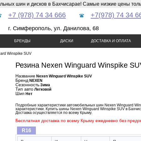
ных шин и дисков в Бахчисарае! Самые низкие цены тольк
+7 (978) 74 34 666
+7(978) 74 34 6
г. Симферополь, ул. Данилова, 68
БРЕНДЫ
ДИСКИ
ДОСТАВКА И ОПЛАТА
ard Winspike SUV
Резина Nexen Winguard Winspike SU
Название
Nexen Winguard Winspike SUV
Бренд
NEXEN
Сезонность
Зима
Тип авто
Легковой
Шип
Нет
Подробные характеристики автомобильных шин Nexen Winguard Wins
характеристики. Купить шины Nexen Winguard Winspike SUV в Бахчи
Доставка осуществляется по всему Крыму.
Бесплатная доставка по всему Крыму ежедневно без предоп
R16