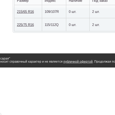
Размер
Индекс
Наличие
Под заказ
215/65 R16
109/107R
0 шт.
2 шт.
225/75 R16
115/112Q
0 шт.
2 шт.
исарая"
носит справочный характер и не является
публичной офертой
. Продолжая по