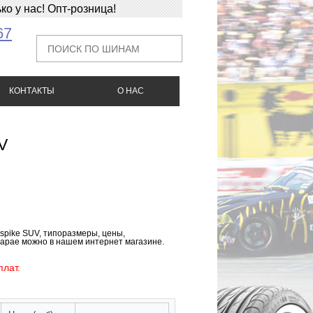
о у нас! Опт-розница!
67
КОНТАКТЫ
О НАС
V
pike SUV, типоразмеры, цены,
сарае можно в нашем интернет магазине.
лат.