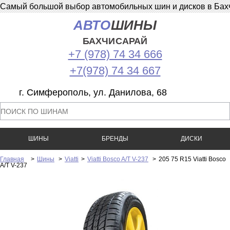
Самый большой выбор автомобильных шин и дисков в Бахчи
АВТО
ШИНЫ
БАХЧИСАРАЙ
+7 (978) 74 34 666
+7(978) 74 34 667
г. Симферополь, ул. Данилова, 68
ШИНЫ
БРЕНДЫ
ДИСКИ
Главная
>
Шины
>
Viatti
>
Viatti Bosco A/T V-237
>
205 75 R15 Viatti Bosco
A/T V-237